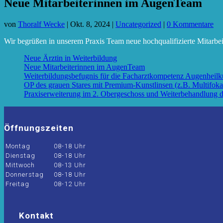
Neue Mitarbeiterinnen im AugenTeam
von
Thoralf Wecke
|
Okt. 8, 2024
|
Uncategorized
|
0 Kommentare
Wir begrüßen in unserem Praxis Team neue hochqualifizierte Mitarbei
Neue Ärztin in Weiterbildung
Neue Mitarbeiterinnen im AugenTeam
Weiterbildungsbefugnis für die Facharztkompetenz Augenheil
OP des grauen Stares mit Premium-Kunstlinsen (z.B. Multifoka
Praxiserweiterung im 2. Obergeschoss und Weiterbehandlung de
Öffnungszeiten
Montag
08-18 Uhr
Dienstag
08-18 Uhr
Mittwoch
08-13 Uhr
Donnerstag
08-18 Uhr
Freitag
08-12 Uhr
Kontakt