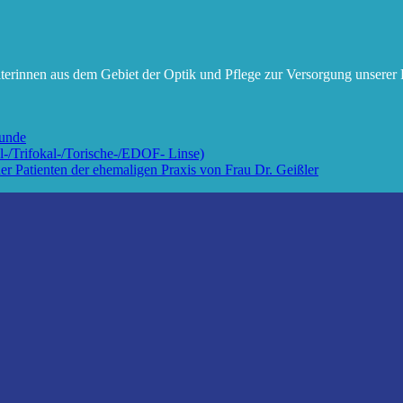
terinnen aus dem Gebiet der Optik und Pflege zur Versorgung unserer 
kunde
l-/Trifokal-/Torische-/EDOF- Linse)
r Patienten der ehemaligen Praxis von Frau Dr. Geißler